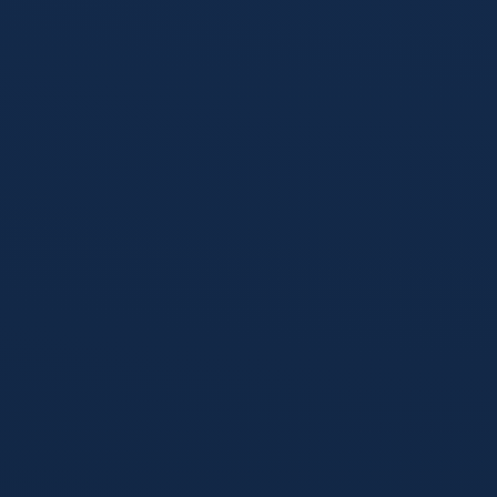
旅行
2026-05-14
2026世界杯支付政策全解析：球迷最怕的
不是买不到票，而是钱在路上“卡住”
从抽签、购票到入境后的场馆消费，2026世界杯的支付规则会
一路影响你的资金安排。提前看懂冻结金额、汇率差异和支付
失败原因，才能把不确定性降到最低。
林知远
72
探索更多分类
SEO
体育
体育资讯