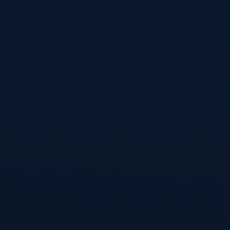
+86-21-80332666