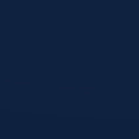
面向中国大陆用户的人人体育官方APP站点，提供权威赛事直
播、即时比分与体育资讯，保障安全稳定的移动端体验。
Weibo