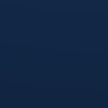
旅行
热门阅读
1
2026世界杯开幕时间在墨西哥：观赛时间差与熬夜攻略，一篇
看懂
2026-05-19
2
2026世界杯小组赛积分实时：抢占搜索高峰，把流量变成真收
入
2026-05-17
3
2026世界杯小组赛赛程哪里可以看？手机和平板上最顺手的掌
上工具全解析
2026-05-18