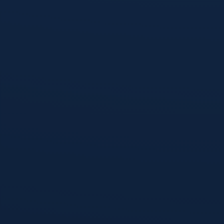
面向中国大陆用户的人人体育官方APP站点，提供权威赛事直
播、即时比分与体育资讯，保障安全稳定的移动端体验。
Weibo