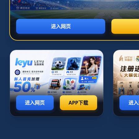
打开主菜单
首页
/
体育资讯
体育资讯