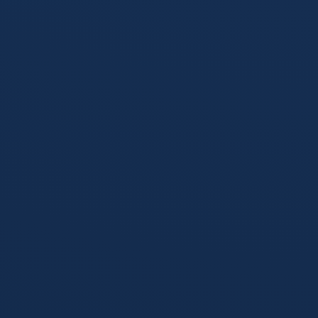
体育资讯
2026-05-15
2026世界杯完整赛程哪里可以看？别再被
滞后信息耽误关键比赛
想第一时间查到2026世界杯完整赛程，最重要的不是“搜得
多”，而是“看得对”。这篇文章从版权规则、转播分配和赛程
调整机制讲清楚为什么信息会滞后，并告诉你哪些来源最值得
信赖。
林知远
83