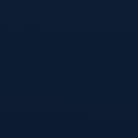
快速导航
首页
官方APP下载
使用指南
关于我们
客服支持
联系我们