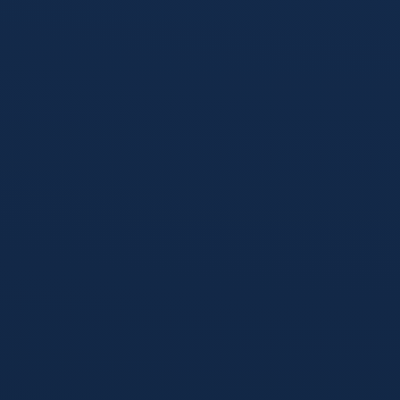
体育资讯
2026-05-09
2026世界杯积分榜美加墨什么时候开始？
官方赛程一出，球迷该盯紧这几个时间点
想第一时间看到2026世界杯积分榜更新，却不知道美加墨三国
联合主办下到底什么时候开始算？这篇文章从官方赛程节奏出
发，帮你理清开赛日期、积分榜生成窗口和最值得关注的观赛
时间。
林澈
79
探索更多分类
SEO
体育